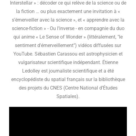
Interstellar » : décoder ce qui relève de la science ou de
la fiction … ou plus exactement une invitation à «
s’émerveiller avec la science », et « apprendre avec la
science-fiction » - Ou l’inverse - en compagnie du duo
qui anime « Le Sense of Wonder » (littéralement, "le
sentiment d'émerveillement") vidéos diffusées sur
YouTube. Sébastien Carassou est astrophysicien et
vulgarisateur scientifique indépendant. Étienne
Ledolley est journaliste scientifique et a été
encyclopédiste du spatial français sur la bibliothèque
des projets du CNES (Centre National d’Études
Spatiales).