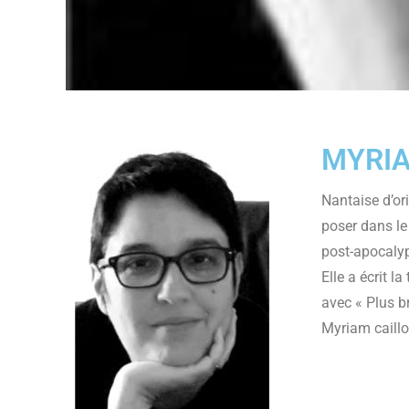
MYRI
Nantaise d’or
poser dans le 
post-apocalypt
Elle a écrit l
avec « Plus br
Myriam caillo