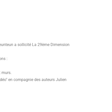
feunteun a sollicité La 29ème Dimension
ons :
x murs.
 vidéo" en compagnie des auteurs Julien