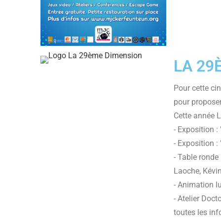
LA 29
Pour cette ci
pour proposer 
Cette année L
- Exposition :
- Exposition 
- Table ronde
Laoche, Kévin
- Animation lu
- Atelier Doct
toutes les in